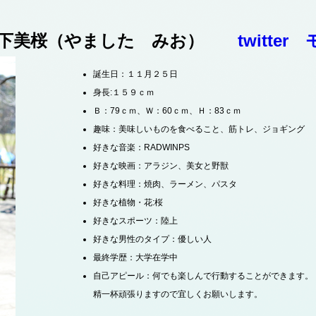
下美桜（やました みお）
twitter
誕生日：１１月２５日
身長:１５９ｃｍ
Ｂ：79ｃｍ、Ｗ：60ｃｍ、Ｈ：83ｃｍ
趣味：美味しいものを食べること、筋トレ、ジョギング
好きな音楽：RADWINPS
好きな映画：アラジン、美女と野獣
好きな料理：焼肉、ラーメン、パスタ
好きな植物・花:桜
好きなスポーツ：陸上
好きな男性のタイプ：優しい人
最終学歴：大学在学中
自己アピール：何でも楽しんで行動することができます。
精一杯頑張りますので宜しくお願いします。