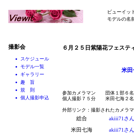
ビューイッ
モデルの名
撮影会
６月２５日紫陽花フェ
スケジュール
モデル一覧
米田
ギャラリー
趣 旨
規 則
参加カメラマン 団体１部６名
個人撮影申込
個人撮影７５分 米田七海２名
外部リンク：撮影されたカメラマ
総合
akiii71さ
米田七海
akiii71さ