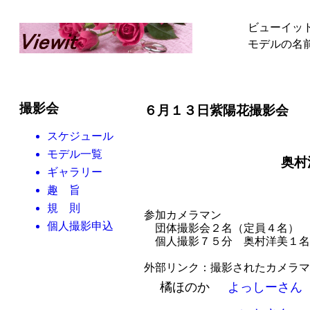
ビューイッ
モデルの名
撮影会
６月１３日紫陽花撮
スケジュール
モデル一覧
奥
ギャラリー
趣 旨
規 則
参加カメラマン
個人撮影申込
団体撮影会２名（定員４名）
個人撮影７５分 奥村洋美１名
外部リンク：撮影されたカメラマ
橘ほのか
よっしーさん